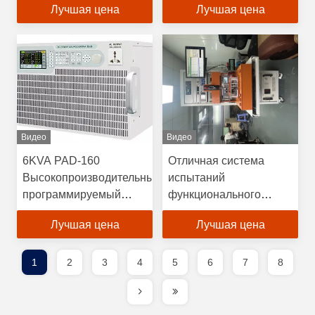
Лучшая цена
Лучшая цена
Видео
Видео
6KVA PAD-160
Отличная система
Высокопроизводительный
испытаний
программируемый
функционального
источник переменного
питания для
Лучшая цена
Лучшая цена
тока
одновременно
измеримых продуктов
1
2
3
4
5
6
7
8