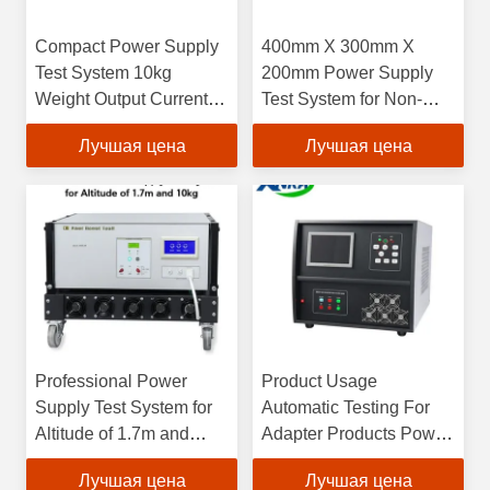
Compact Power Supply
400mm X 300mm X
Test System 10kg
200mm Power Supply
Weight Output Current 0-
Test System for Non-
50A ±0.1% Accuracy
Standard Performance
Лучшая цена
Лучшая цена
and Customized Needs
Professional Power
Product Usage
Supply Test System for
Automatic Testing For
Altitude of 1.7m and
Adapter Products Power
10kg
Supply Test System
Лучшая цена
Лучшая цена