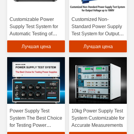
Customizable Power
Customized Non-
Supply Test System for
Standard Power Supply
Automatic Testing of
Test System for Output
Adapter Products Output
Voltage up to 1000V to
Лучшая цена
Лучшая цена
Voltage up to 1000V
Meet Customer
Range and More
Requirements
Power Supply Test
10kg Power Supply Test
System The Best Choice
System Customizable for
for Testing Power
Accurate Measurements
Supplies