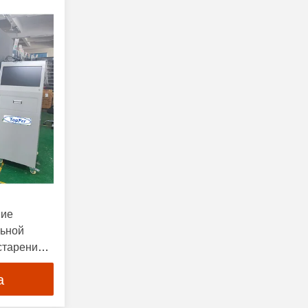
ние
льной
старения
а