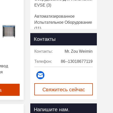
EVSE
(3)
Автоматизированное
Испытательное Оборудование
(11)
Контакты
Испытание Охлаждающего
Холодильника
(10)
Контакты:
Mr. Zou Weimin
Телефон:
86--13018677119
ивод
ия
Свяжитесь сейчас
а
Напишите нам.