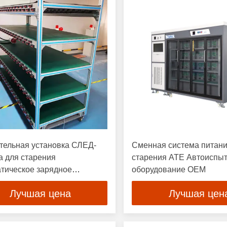
тельная установка СЛЕД-
Сменная система питани
 для старения
старения ATE Автоиспы
тическое зарядное
оборудование OEM
ство Испытание 2-200В
Лучшая цена
Лучшая цен