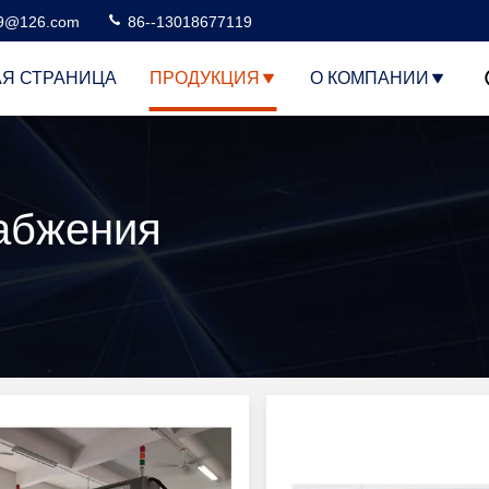
99@126.com
86--13018677119
АЯ СТРАНИЦА
ПРОДУКЦИЯ
О КОМПАНИИ
абжения