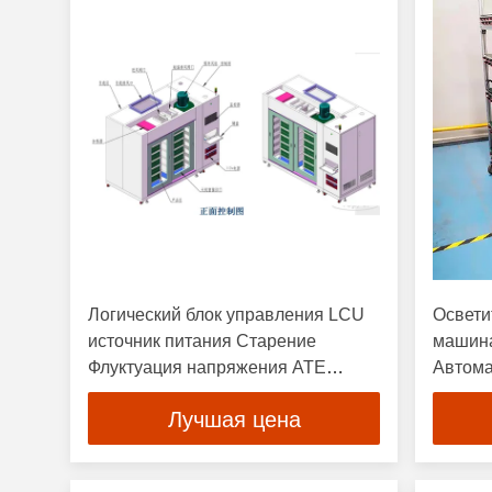
Логический блок управления LCU
Освети
источник питания Старение
машина
Флуктуация напряжения ATE
Автома
системы 16PCS
устрой
Лучшая цена