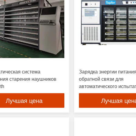
тическая система
Зарядка энергии питани
ния старения наушников
обратной связи для
th
автоматического испыта
оборудования 30 Вт/ч
Лучшая цена
Лучшая цен