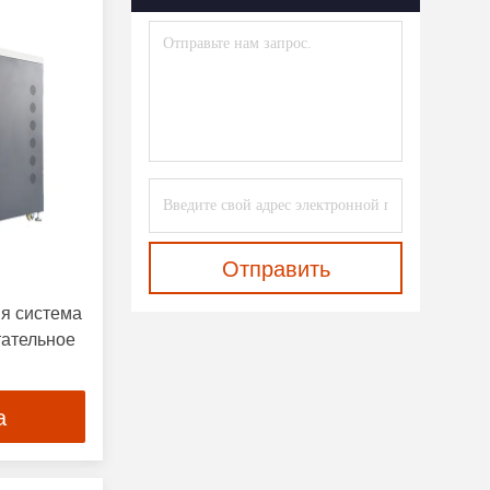
Отправить
я система
тательное
а