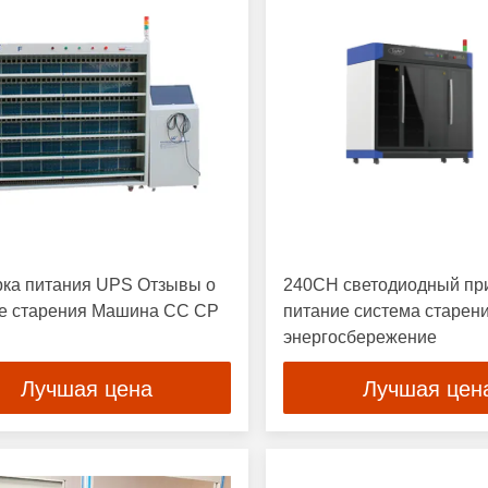
ка питания UPS Отзывы о
240CH светодиодный пр
е старения Машина CC CP
питание система старен
энергосбережение
Лучшая цена
Лучшая цен