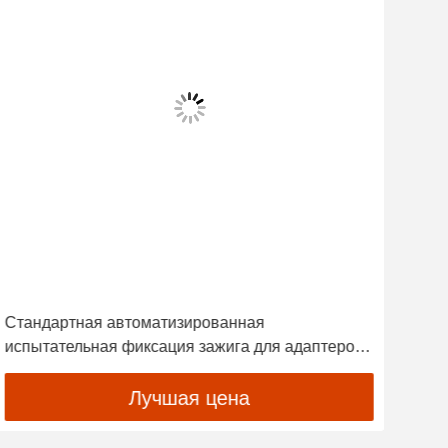
Стандартная автоматизированная
12V
испытательная фиксация зажига для адаптеров
уст
питания для печатных плат
пит
Лучшая цена