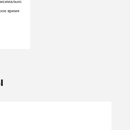
аксимально
рое время
ы