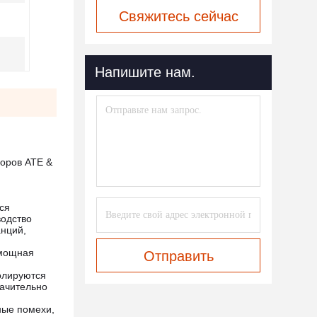
Свяжитесь сейчас
Напишите нам.
боров ATE &
ся
одство
анций,
 мощная
Отправить
олируются
начительно
ные помехи,