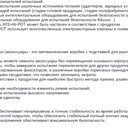
оказателей испытаний.
 испытания различных источников питания (адаптеров, зарядных ус
тадий испытаний (стадии готовой продукции, стадии полуфабрикато
ые интеллектуальные оборудования для испытаний безопасности 
ьные оборудования для испытаний безопасности Kikusui...).
ь ATE+Hi-POT может быть настроен в соответствии с продуктом.
POT использует многочисленные электромоторные клапаны и пнев
ы (аксессуары - это автоматические коробки с подставкой для раз
вы можете сменить аксессуары без перемещения основного корпус
ы, чтобы завершить испытание переключателя для других продукто
сированным фиксатором, а различные коробки тормозных принадл
ыми продуктами, что позволяет экономить затраты.
ветствии с продуктом для наиболее быстрого метода приема, разм
ере необходимости изменять режим испытаний;
и испытанием высокого напряжения
в одиночку
обеспечивает непрерывную и точную стабильность во время работы
лотой покрытия, чтобы обеспечить стабильный полный контакт каж
напряжения обеспечивает максимальную безопасность.