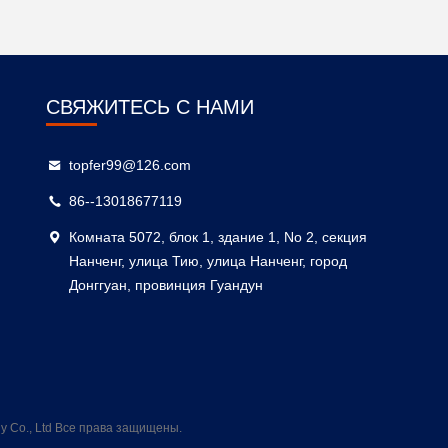
СВЯЖИТЕСЬ С НАМИ
topfer99@126.com
86--13018677119
Комната 5072, блок 1, здание 1, No 2, секция
Нанченг, улица Тию, улица Нанченг, город
Донггуан, провинция Гуандун
 Co., Ltd Все права защищены.