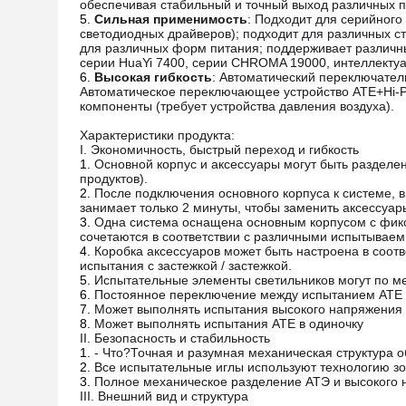
обеспечивая стабильный и точный выход различных п
Сильная применимость
: Подходит для серийного
светодиодных драйверов); подходит для различных с
для различных форм питания; поддерживает различн
серии HuaYi 7400, серии CHROMA 19000, интеллектуал
Высокая гибкость
: Автоматический переключател
Автоматическое переключающее устройство ATE+Hi-
компоненты (требует устройства давления воздуха).
Характеристики продукта:
I. Экономичность, быстрый переход и гибкость
Основной корпус и аксессуары могут быть разделен
продуктов).
После подключения основного корпуса к системе, 
занимает только 2 минуты, чтобы заменить аксессуар
Одна система оснащена основным корпусом с фик
сочетаются в соответствии с различными испытываем
Коробка аксессуаров может быть настроена в соот
испытания с застежкой / застежкой.
Испытательные элементы светильников могут по м
Постоянное переключение между испытанием ATE 
Может выполнять испытания высокого напряжения 
Может выполнять испытания ATE в одиночку
II. Безопасность и стабильность
- Что?
Точная и разумная механическая структура 
Все испытательные иглы используют технологию зо
Полное механическое разделение АТЭ и высокого 
III. Внешний вид и структура