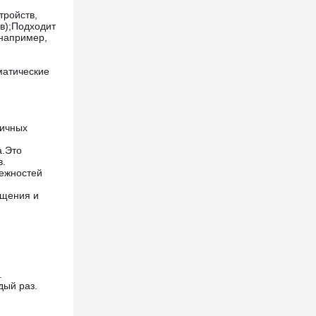
тройств,
в);Подходит
(например,
матические
личных
а.Это
в.
ежностей
ещения и
.
дый раз.