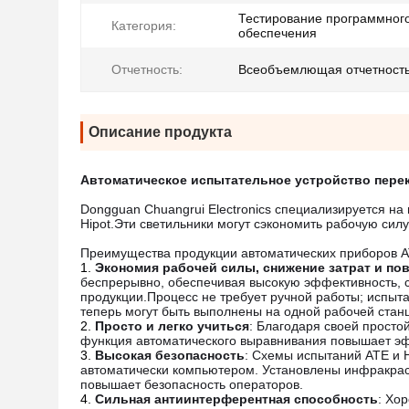
Тестирование программног
Категория:
обеспечения
Отчетность:
Всеобъемлющая отчетност
Описание продукта
Автоматическое испытательное устройство пере
Dongguan Chuangrui Electronics специализируется н
Hipot.Эти светильники могут сэкономить рабочую силу
Преимущества продукции автоматических приборов AT
Экономия рабочей силы, снижение затрат и п
беспрерывно, обеспечивая высокую эффективность,
продукции.Процесс не требует ручной работы; испыта
теперь могут быть выполнены на одной рабочей стан
Просто и легко учиться
: Благодаря своей прост
функция автоматического выравнивания повышает эф
Высокая безопасность
: Схемы испытаний ATE и 
автоматически компьютером. Установлены инфракрасн
повышает безопасность операторов.
Сильная антиинтерферентная способность
: Хо