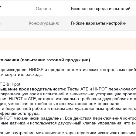
о
Охрана:
Безопасная среда испытаний
ь
Конфигурация:
Гибкие варианты настройки
ключения (испытание готовой продукции)
а производстве, НИОКР и продаже автоматических контрольных при
 и сократить расходы.
E & Hipot:
овышение производительности
: Тесты ATE и Hi-POT переключают
 сокращающую время испытаний и значительно ускоряющую произв
ния Hi-POT и ATE, которые изначально требовали двух рабочих ст
ции, уменьшая потребность в эксплуатационном персонале.
ой и безупречной работе и низким эксплуатационным требованиям,
фективность труда.
Hi-POT механически разделены. Все действия переключения контр
ые датчики.и используется двухручный клапан управления, что з
рошие внутренние механические характеристики исключают различ