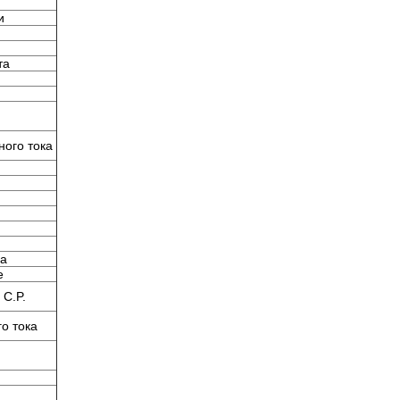
и
та
ного тока
да
е
C.P.
о тока