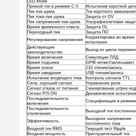
LED.Mode
Прямой ток в режиме C.V.
Испытание короткой цеп
Пик-пик шума
Ток короткого замыкания
Пик тока-пик шума
Защита от OV
Пик напряжения-пик шума
Ультрафиолетовая защи
Время временного ответа
Защита OL
Переходный пик
Защита ПО
Корректировка во время
Регулирование напряжения
испытания
Действующее
Выход из цикла перемен
законодательство
Время включения
Симуляция ПЛД
Время подъема
GPIB читает/записывает
Время осени
232 чтение/запись
Время ожидания
USB чтение/запись
Испытание входящего тока
Контроль сигнала TTL
Сила, хороший сигнал
Управление реле
Сигнал отказа от питания
Сканирование штрих-ко
Сигнал P/S ON
Динамическое испытани
Последовательность
Спецификация в режиме 
включения
Последовательность
Выходной ток постоянног
отключения
Выходное напряжение
Эффективность
постоянного тока
Входной ток RMS
Текущий тест Ripple
Входная мощность
Приглушительный ток