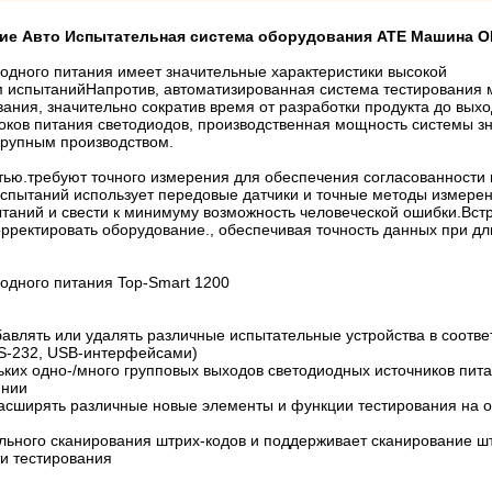
ние Авто Испытательная система оборудования ATE Машина 
одного питания имеет значительные характеристики высокой
м испытанийНапротив, автоматизированная система тестирования 
ания, значительно сократив время от разработки продукта до выхо
оков питания светодиодов, производственная мощность системы з
крупным производством.
тью.требуют точного измерения для обеспечения согласованности 
спытаний использует передовые датчики и точные методы измерен
таний и свести к минимуму возможность человеческой ошибки.Вст
рректировать оборудование., обеспечивая точность данных при д
одного питания Top-Smart 1200
влять или удалять различные испытательные устройства в соотве
RS-232, USB-интерфейсами)
ких одно-/много групповых выходов светодиодных источников пита
инии
сширять различные новые элементы и функции тестирования на 
ьного сканирования штрих-кодов и поддерживает сканирование ш
и тестирования