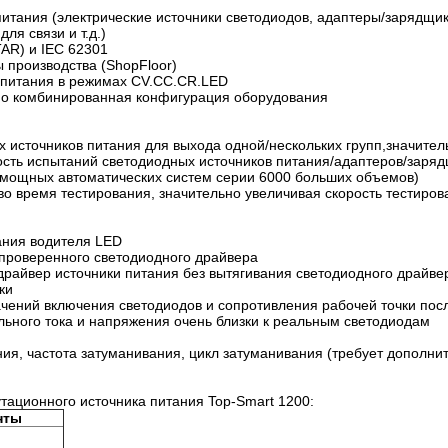
питания (электрические источники светодиодов, адаптеры/зарядщик
ля связи и т.д.)
AR) и IEC 62301
производства (ShopFloor)
 питания в режимах CV.CC.CR.LED
но комбинированная конфигурация оборудования
 источников питания для выхода одной/нескольких групп,значител
ость испытаний светодиодных источников питания/адаптеров/заря
й мощных автоматических систем серии 6000 больших объемов)
во время тестирования, значительно увеличивая скорость тестиров
ания водителя LED
 проверенного светодиодного драйвера
драйвер источники питания без вытягивания светодиодного драйвер
ки
ачений включения светодиодов и сопротивления рабочей точки пос
ьного тока и напряжения очень близки к реальным светодиодам
ния, частота затуманивания, цикл затуманивания (требует дополни
ационного источника питания Top-Smart 1200:
нты