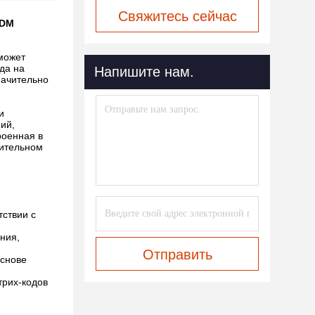
Свяжитесь сейчас
ODM
может
да на
Напишите нам.
начительно
и
ий,
роенная в
лительном
тствии с
ния,
Отправить
основе
трих-кодов