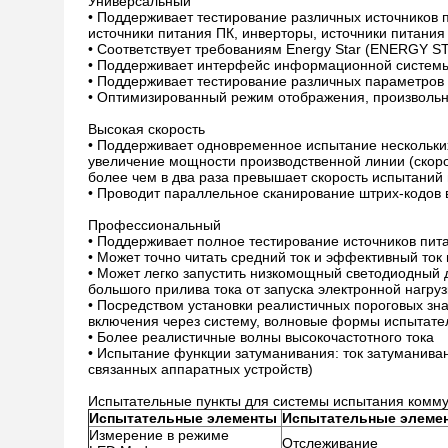
Универсальный
• Поддерживает тестирование различных источников 
источники питания ПК, инверторы, источники питания д
• Соответствует требованиям Energy Star (ENERGY ST
• Поддерживает интерфейс информационной системы 
• Поддерживает тестирование различных параметров
• Оптимизированный режим отображения, произволь
Высокая скорость
• Поддерживает одновременное испытание нескольких
увеличение мощности производственной линии (скор
более чем в два раза превышает скорость испытани
• Проводит параллельное сканирование штрих-кодов 
Профессиональный
• Поддерживает полное тестирование источников пит
• Может точно читать средний ток и эффективный ток
• Может легко запустить низкомощный светодиодный 
большого прилива тока от запуска электронной нагруз
• Посредством установки реалистичных пороговых зн
включения через систему, волновые формы испытател
• Более реалистичные волны высокочастотного тока
• Испытание функции затуманивания: ток затуманива
связанных аппаратных устройств)
Испытательные пункты для системы испытания коммут
Испытательные элементы
Испытательные элеме
Измерение в режиме
Отслеживание