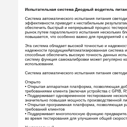
Испытательная система Диодный водитель пита
Система автоматического испытания питания светоди
эффективности.приводит к нестабильным результата
обеспечить быстрый и непрерывный процесс тестиров
рынок.путем параллельного испытания нескольких бл
повышается, что особенно важно для предприятий с 
Эта система обладает высокой точностью и надежнос
надежности продукцииАвтоматизированная система и
способные обеспечить высокую точность данных испы
систему функция самокалибровки может регулярно ко
использовании.
Система автоматического испытания питания светоди
Открыто
• Открытая аппаратная платформа, позволяющая доба
требованиями клиента (включая устройства с GPIB, 
• Поддерживает одновременное тестирование несколь
значительно повышая мощность производственной л
• Открытая программная платформа, позволяющая ра
требований клиентов
• Поддерживает многополосную функцию предварител
во время тестирования для улучшения общей скорост