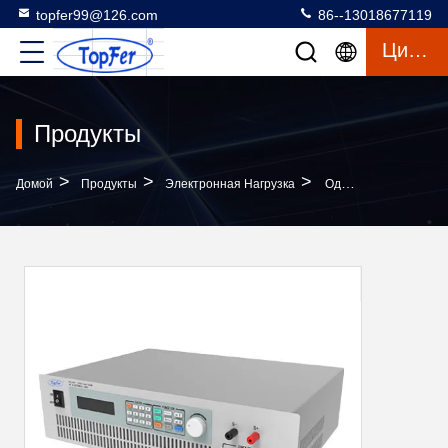
topfer99@126.com
86--13018677119
Цитата
Продукты
>
>
>
Домой
Продукты
Электронная Нагрузка
Одноканальная Цифровая Программируемая Электронная Нагрузка 1500 Вт 32 Бит