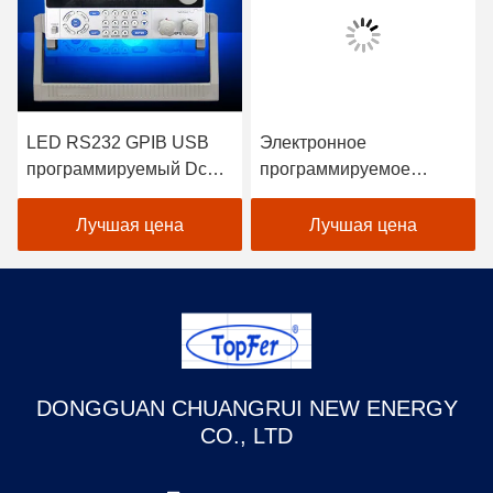
LED RS232 GPIB USB
Электронное
программируемый Dc
программируемое
электронный
постоянное нагрузки
переменный тестер
банка автоматическое
Лучшая цена
Лучшая цена
нагрузки
тестирование 40KHz
DONGGUAN CHUANGRUI NEW ENERGY
CO., LTD