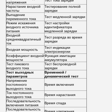
Тест тока зарядки
напряжения
Нарастание входной
Тестирование полной
частоты
зарядки
Выпадение
Тест медленной зарядки
переменного тока
Режим искажения
Тест настройки
входного источника
идентификатора
питания
медленной зарядки
Входной
Тест разряда во время
среднеквадратичный
зарядки
ток
Тест индикации
Входная мощность
электроэнергии
Коэффициент входной
Функция имитации
мощности
аккумулятора
Тест пикового
Тест беспроводной
входного тока
зарядки
Тест выходных
Временной /
параметров
динамический тест
Напряжение
постоянного
Время включения
выходного тока
Ток постоянного
Время нарастания
выходного тока
Последовательность
Время спада
включения питания
Последовательность
Время удержания