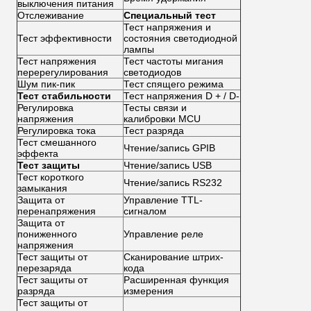
выключения питания
Отслеживание
Специальный тест
Тест напряжения и
Тест эффективности
состояния светодиодной
лампы
Тест напряжения
Тест частоты мигания
перерегулирования
светодиодов
Шум пик-пик
Тест спящего режима
Тест стабильности
Тест напряжения D + / D-
Регулировка
Тесты связи и
напряжения
калибровки MCU
Регулировка тока
Тест разряда
Тест смешанного
Чтение/запись GPIB
эффекта
Тест защиты
Чтение/запись USB
Тест короткого
Чтение/запись RS232
замыкания
Защита от
Управление TTL-
перенапряжения
сигналом
Защита от
пониженного
Управление реле
напряжения
Тест защиты от
Сканирование штрих-
перезаряда
кода
Тест защиты от
Расширенная функция
разряда
измерения
Тест защиты от