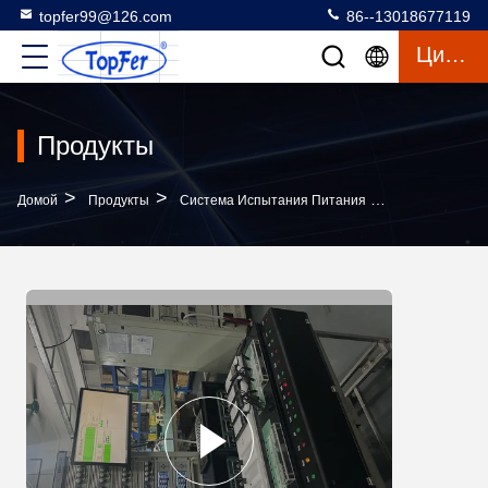
topfer99@126.com
86--13018677119
Цитата
Продукты
>
>
>
Домой
Продукты
Система Испытания Питания
Синяя Светод