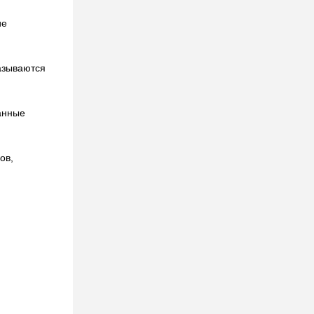
ие
казываются
анные
ов,