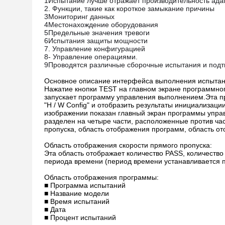
1Испытание лучше отражает производительность ада
2. Функции, такие как короткое замыкание причины
3Мониторинг данных
4Местонахождение оборудования
5Предельные значения тревоги
6Испытания защиты мощности
7. Управление конфигурацией
8- Управление операциями.
9Проводятся различные сборочные испытания и под
Основное описание интерфейса выполнения испытан
Нажатие кнопки TEST на главном экране программн
запускает программу управления выполнением.Эта п
"H / W Config" и отобразить результаты инициализа
изображении показан главный экран программы упра
разделен на четыре части, расположенные против ч
пропуска, область отображения программ, область от
Область отображения скорости прямого пропуска:
Эта область отображает количество PASS, количество
периода времени (период времени устанавливается п
Область отображения программы:
■ Программа испытаний
■ Название модели
■ Время испытаний
■ Дата
■ Процент испытаний