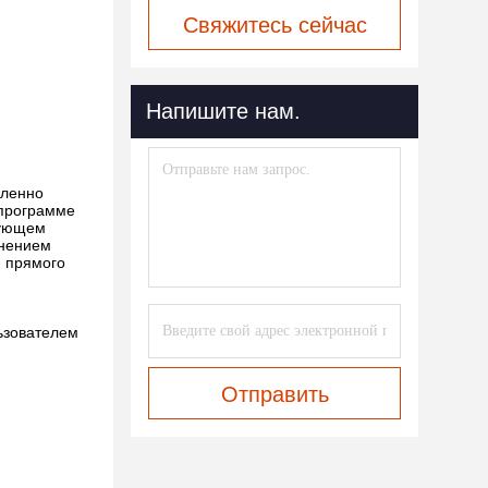
Свяжитесь сейчас
Напишите нам.
дленно
 программе
дующем
лнением
и прямого
льзователем
Отправить