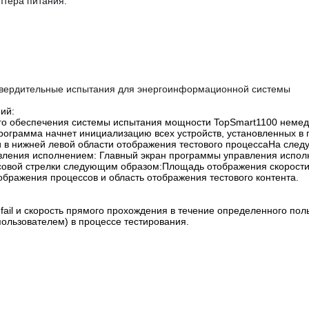
птера питания.
твердительные испытания для энергоинформационной системы
ий:
ого обеспечения системы испытания мощности TopSmart1100 неме
рограмма начнет инициализацию всех устройств, установленных в
ции в нижней левой области отображения тестового процессаНа сле
вления исполнением: Главный экран программы управления испо
асовой стрелки следующим образом:Площадь отображения скорост
ображения процессов и область отображения тестового контента.
 fail и скорость прямого прохождения в течение определенного по
ользователем) в процессе тестирования.